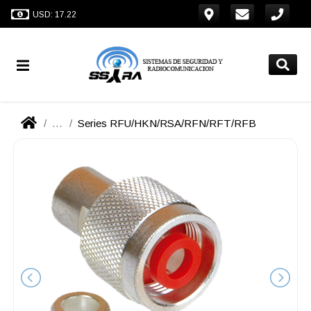
USD: 17.22
...
Series RFU/HKN/RSA/RFN/RFT/RFB