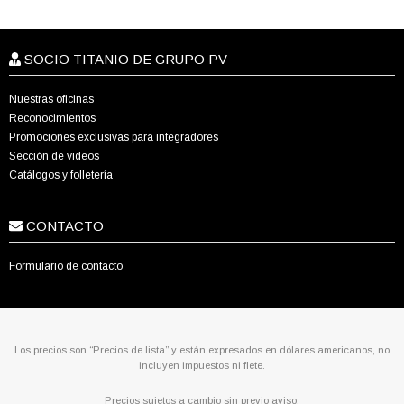
SOCIO TITANIO DE GRUPO PV
Nuestras oficinas
Reconocimientos
Promociones exclusivas para integradores
Sección de videos
Catálogos y folletería
CONTACTO
Formulario de contacto
Los precios son “Precios de lista” y están expresados en dólares americanos, no
incluyen impuestos ni flete.
Precios sujetos a cambio sin previo aviso.