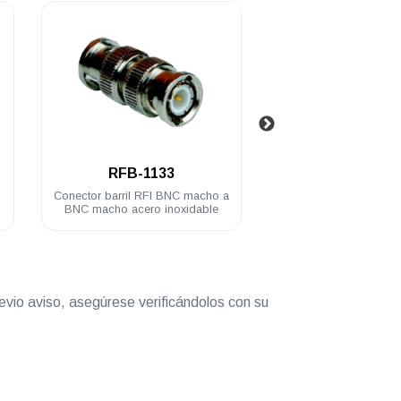
.
.
RFB-1133
RFB-1134
Conector barril RFI BNC macho a
Conector barril RFI B
BNC macho acero inoxidable
a BNC hembra acero i
evio aviso, asegúrese verificándolos con su