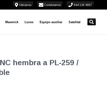
Ubícanos
Contáctanos
844 136 4967
Maverick
Luces
Equipo auxiliar
Satelital
NC hembra a PL-259 /
ble