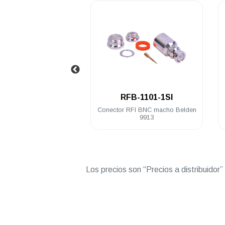
.
.
FB-1142-4
RFB-1101-1SI
r adaptador RFI BNC
Conector RFI BNC macho Belden
ra a SMA hembra
9913
Los precios son “Precios a distribuidor